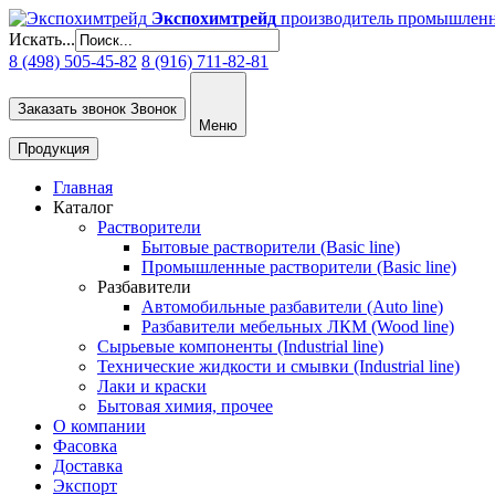
Экспохимтрейд
производитель промышлен
Искать...
8 (498) 505-45-82
8 (916) 711-82-81
Заказать звонок
Звонок
Меню
Продукция
Главная
Каталог
Растворители
Бытовые растворители (Basic line)
Промышленные растворители (Basic line)
Разбавители
Автомобильные разбавители (Auto line)
Разбавители мебельных ЛКМ (Wood line)
Сырьевые компоненты (Industrial line)
Технические жидкости и смывки (Industrial line)
Лаки и краски
Бытовая химия, прочее
О компании
Фасовка
Доставка
Экспорт