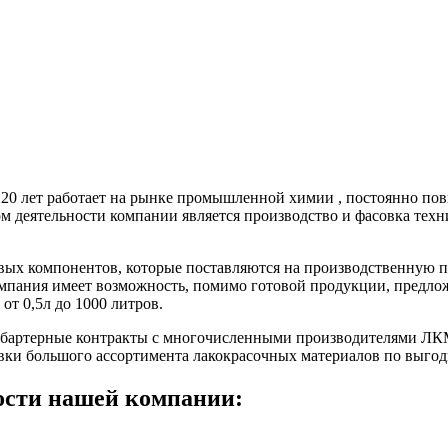
 20 лет работает на рынке промышленной химии , постоянно по
м деятельности компании является производство и фасовка тех
ых компонентов, которые поставляются на производственную п
компания имеет возможность, помимо готовой продукции, предл
 от 0,5л до 1000 литров.
я бартерные контракты с многочисленными производителями ЛК
вки большого ассортимента лакокрасочных материалов по выго
ости нашей компании: