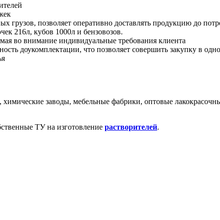
ителей
жек
х грузов, позволяет оперативно доставлять продукцию до потр
чек 216л, кубов 1000л и бензовозов.
имая во внимание индивидуальные требования клиента
сть доукомплектации, что позволяет совершить закупку в одно
ья
химические заводы, мебельные фабрики, оптовые лакокрасочны
бственные ТУ на изготовление
растворителей
.