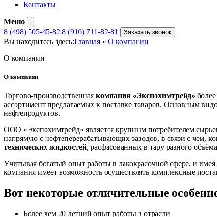
Контакты
Меню
8 (498) 505-45-82
8 (916) 711-82-81
Заказать звонок
Вы находитесь здесь:
Главная
»
О компании
О компании
О компании
Торгово-производственная
компания «Экспохимтрейд»
более
ассортимент предлагаемых к поставке товаров. Основным видо
нефтепродуктов.
ООО «Экспохимтрейд» является крупным потребителем сырьев
напрямую с нефтеперерабатывающих заводов, в связи с чем, 
технических жидкостей
, расфасованных в тару разного объёма
Учитывая богатый опыт работы в лакокрасочной сфере, и име
компания имеет возможность осуществлять комплексные поста
Вот некоторые отличительные особенн
Более чем 20 летний опыт работы в отрасли